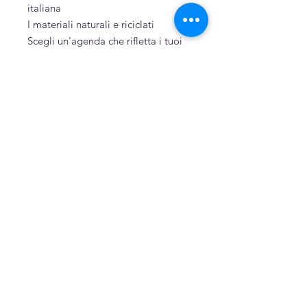
italiana
I materiali naturali e riciclati
Scegli un'agenda che rifletta i tuoi
valori: le tonalità di un tessuto in
puro cotone e artigianalità italiana
si uniscono in un oggetto che ti
accompagnerà tutto il 2027 con
stile e coscienza ecologica.
Sostenibilità
Cartone, cartoncino e carta riciclati
Puro cotone tinto a mano
Cucita a mano
Related Products
Dipinto a mano