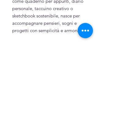
come quaderno per appunti, diario
personale, taccuino creativo o
sketchbook sostenibile, nasce per
accompagnare pensieri, sogni e
progetti con semplicità e armonia.
Sostenibilità
Cartoncino e carta riciclati
Puro cotone
Related Products
Dipinto a mano