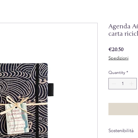
Agenda A6
carta ricic
Price
€20.50
Spedizioni
Quantity
*
Sostenibilità