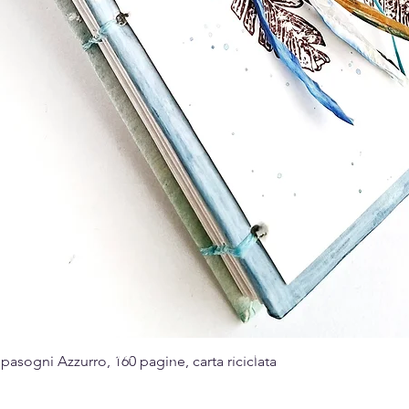
Made with passion for the art of paper
sogni Azzurro, 160 pagine, carta riciclata
Quick View