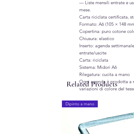
— Liste mensili entrate e us
mese.
Carta riciclata certificata,
Formato: A6 (105 × 148 m
Copertina: puro cotone co
Chiusura: elastico
Inserto: agenda settimanale
entrate/uscite
Carta: riciclata
Sistema: Midori A6
Rilegatura: cucita a mano
Ogni agenda è prodotta a m
Related Products
variazioni di colore del tes
Dipinto a mano