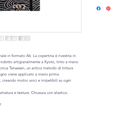
Cartoncino e car
Puro cotone
Realizzato a m
ale in formato A6. La copertina è rivestita in
odotto artigianalmente a Kyoto, tinto a mano
ecnica Tenassen, un antico metodo di tintura
segno viene applicato a mano prima
 creando motivi unici e irripetibili su ogni
matura e texture. Chiusura con elastico.
7