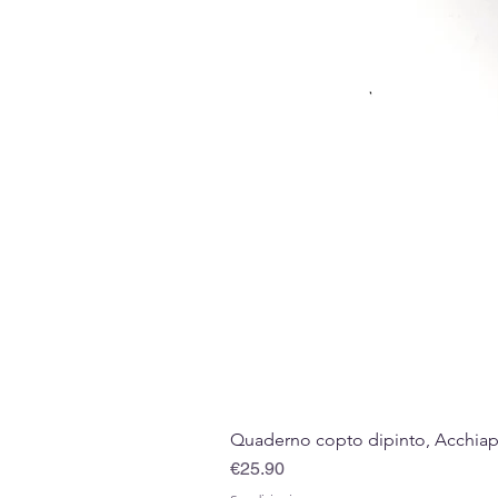
Quaderno copto dipinto, Acchiappa
Price
€25.90