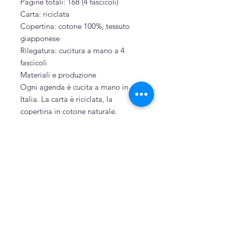
Pagine totali: 168 (4 fascicoli)
Carta: riciclata
Copertina: cotone 100%, tessuto
giapponese
Rilegatura: cucitura a mano a 4
fascicoli
Materiali e produzione
Ogni agenda è cucita a mano in
Italia. La carta è riciclata, la
copertina in cotone naturale.
Sostenibilità
Cartone, cartoncino e carta derivati
da riciclo
Puro cotone
Cucita a mano
Related Products