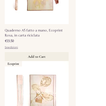
Quaderno A5 fatto a mano, Ecoprint
Rosa, in carta riciclata
Price
€13.50
Spedizioni
Add to Cart
Ecoprint