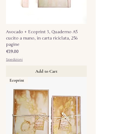
Avocado + Ecoprint 3, Quaderno A5
cucito a mano, in carta riciclata, 256
pagine
Price
€19.00
Spedizioni
Add to Cart
Ecoprint