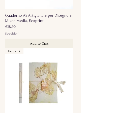
Quaderno A5 Artigianale per Disegno e
Mixed Media, Ecoprint
Price
€18.90
Spedizioni
Add to Cart
Ecoprint