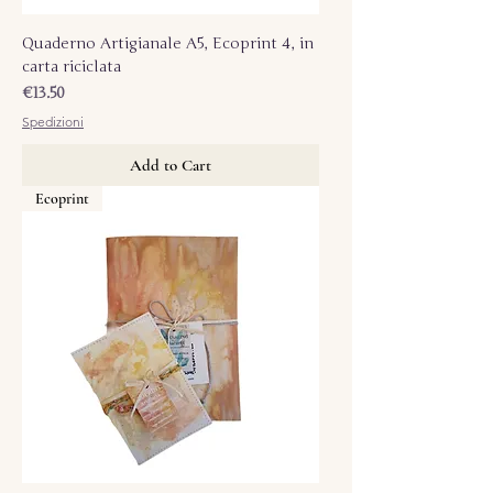
Quaderno Artigianale A5, Ecoprint 4, in
carta riciclata
Price
€13.50
Spedizioni
Add to Cart
Ecoprint