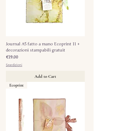
Journal A5 fatto a mano Ecoprint 11 +
decorazioni stampabili gratuit
Price
€19.00
Spedizioni
Add to Cart
Ecoprint