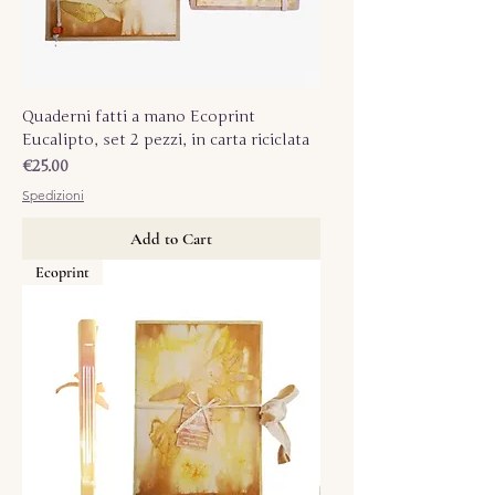
Quaderni fatti a mano Ecoprint
Eucalipto, set 2 pezzi, in carta riciclata
Price
€25.00
Spedizioni
Add to Cart
Ecoprint