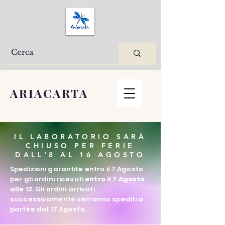
ARIACARTA
IL LABORATORIO SARÀ
CHIUSO PER FERIE
DALL'8 AL 16 AGOSTO
Spedizioni garantite entro il 7 Agosto
per gli ordini ricevuti
entro il 7 Agosto
alle 12
. Gli ordini arrivati
successivamente verranno spediti a
partire dal 17 Agosto.