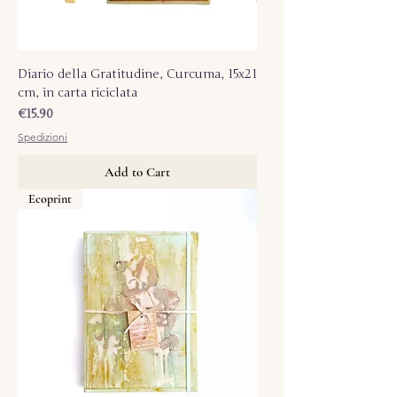
Diario della Gratitudine, Curcuma, 15x21
cm, in carta riciclata
Price
€15.90
Spedizioni
Add to Cart
Ecoprint