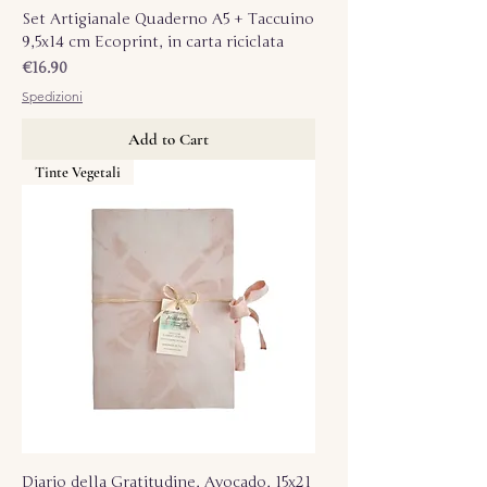
Set Artigianale Quaderno A5 + Taccuino
9,5x14 cm Ecoprint, in carta riciclata
Price
€16.90
Spedizioni
Add to Cart
Tinte Vegetali
Diario della Gratitudine, Avocado, 15x21