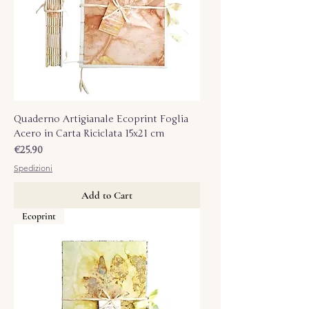
Quaderno Artigianale Ecoprint Foglia
Acero in Carta Riciclata 15x21 cm
Price
€25.90
Spedizioni
Add to Cart
Ecoprint