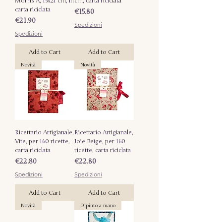
Morris A, 15x21 cm, in
cm, carta riciclata
carta riciclata
Price
€15.80
Price
€21.90
Spedizioni
Spedizioni
Add to Cart
Add to Cart
Novità
Novità
Ricettario Artigianale,
Ricettario Artigianale,
Vite, per 160 ricette,
Joie Beige, per 160
carta riciclata
ricette, carta riciclata
Price
Price
€22.80
€22.80
Spedizioni
Spedizioni
Add to Cart
Add to Cart
Novità
Dipinto a mano