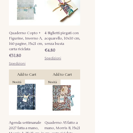
Quaderno Copto +
4 Biglietti piegati con
Figurine, Inverno A,
acquarello, 10x10 cm,
160 pagine, 15x21 cm,
senza busta
carta riciclata
Price
€4.80
Price
€31.80
Spedizioni
Spedizioni
Add to Cart
Add to Cart
Novità
Novità
Agenda settimanale
Quaderno A5 fatto a
2027 fatta a mano,
mano, Morris B, 15x21