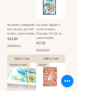
Ricettario Artigianale,
Taccuino dipinto e
Joie Avorio, per 160
cucito a mano,
ricette, carta riciclata
Floreale, 9,5×14 cm,
carta riciclata
Price
€22.80
Price
€17.50
Spedizioni
Spedizioni
Add to Cart
Add to Cart
Dipinto a mano
Novità
Taccuino A6, Fiore
Quaderno A5 fatto a
Azzurro, rilegatura
mano, Joie Rosa,
copta, acquarello,
15x21 cm, carta