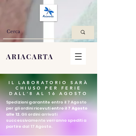
ARIACARTA
IL LABORATORIO SARÀ
CHIUSO PER FERIE
DALL'8 AL 16 AGOSTO
Spedizioni garantite entro il 7 Agosto
per gli ordini ricevuti
entro il 7 Agosto
alle 12
. Gli ordini arrivati
successivamente verranno spediti a
partire dal 17 Agosto.