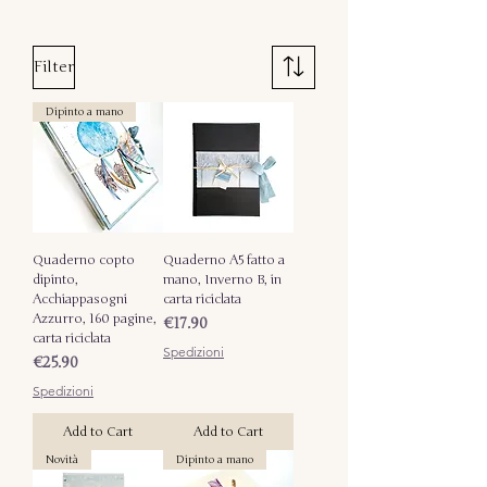
Filter
Dipinto a mano
Quaderno copto
Quaderno A5 fatto a
dipinto,
mano, Inverno B, in
Acchiappasogni
carta riciclata
Azzurro, 160 pagine,
Price
€17.90
carta riciclata
Spedizioni
Price
€25.90
Spedizioni
Add to Cart
Add to Cart
Novità
Dipinto a mano