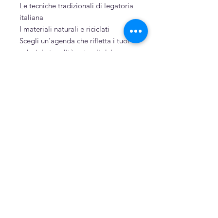
Le tecniche tradizionali di legatoria
italiana
I materiali naturali e riciclati
Scegli un'agenda che rifletta i tuoi
valori: le tonalità naturali del
pregiato tessuto giapponese con
sostenibilità e artigianalità italiana
si uniscono in un oggetto che ti
accompagnerà tutto il 2027 con
stile e coscienza ecologica.
Sostenibilità
Cartone, cartoncino e carta riciclati
Puro cotone tinto a mano
Cucita a mano
Related Products