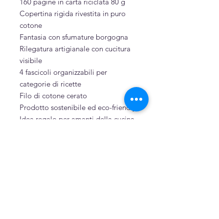
160 pagine in carta riciclata 80 g
Copertina rigida rivestita in puro
cotone
Fantasia con sfumature borgogna
Rilegatura artigianale con cucitura
visibile
4 fascicoli organizzabili per
categorie di ricette
Filo di cotone cerato
Prodotto sostenibile ed eco-friendly
Idea regalo per amanti della cucina
Sostenibilità
Puro cotone
Cartone, cartoncino e carta riciclati
Cucito a mano
Related Products