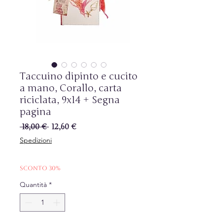
Taccuino dipinto e cucito
a mano, Corallo, carta
riciclata, 9x14 + Segna
pagina
Prezzo
Prezzo
 18,00 € 
12,60 €
regolare
scontato
Spedizioni
Sconto 30%
Quantità
*