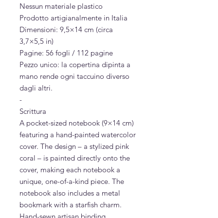
Nessun materiale plastico
Prodotto artigianalmente in Italia
Dimensioni: 9,5×14 cm (circa
3,7×5,5 in)
Pagine: 56 fogli / 112 pagine
Pezzo unico: la copertina dipinta a
mano rende ogni taccuino diverso
dagli altri.
-
Scrittura
A pocket-sized notebook (9×14 cm)
featuring a hand-painted watercolor
cover. The design – a stylized pink
coral – is painted directly onto the
cover, making each notebook a
unique, one-of-a-kind piece. The
notebook also includes a metal
bookmark with a starfish charm.
Hand-sewn artisan binding