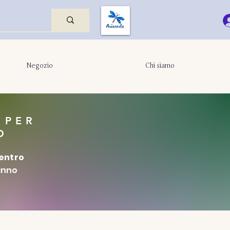
Negozio
Chi siamo
 PER
O
entro
ranno