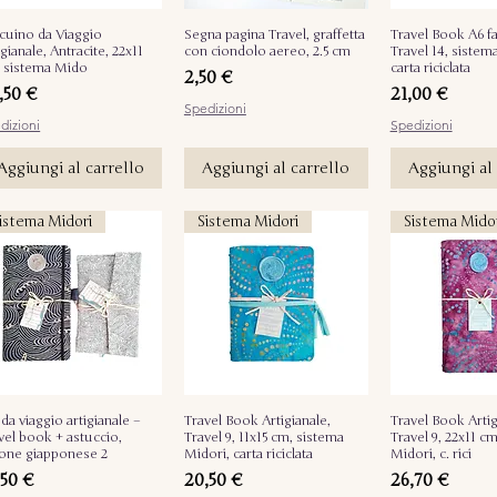
cuino da Viaggio
Vista rapida
Segna pagina Travel, graffetta
Vista rapida
Travel Book A6 f
Vista ra
igianale, Antracite, 22x11
con ciondolo aereo, 2.5 cm
Travel 14, sistem
 sistema Mido
carta riciclata
Prezzo
2,50 €
ezzo
Prezzo
,50 €
21,00 €
Spedizioni
dizioni
Spedizioni
Aggiungi al carrello
Aggiungi al carrello
Aggiungi al 
istema Midori
Sistema Midori
Sistema Mido
 da viaggio artigianale –
Vista rapida
Travel Book Artigianale,
Vista rapida
Travel Book Artig
Vista ra
vel book + astuccio,
Travel 9, 11x15 cm, sistema
Travel 9, 22x11 c
one giapponese 2
Midori, carta riciclata
Midori, c. rici
ezzo
Prezzo
Prezzo
,50 €
20,50 €
26,70 €