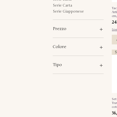
Serie Carta
Tac
Serie Giapponese
Art
cm,
Pr
24
Prezzo
Spe
2 €
37 €
Colore
S
1
2
Tipo
1
2
3
4
Set
5
Tra
cot
Pr
36