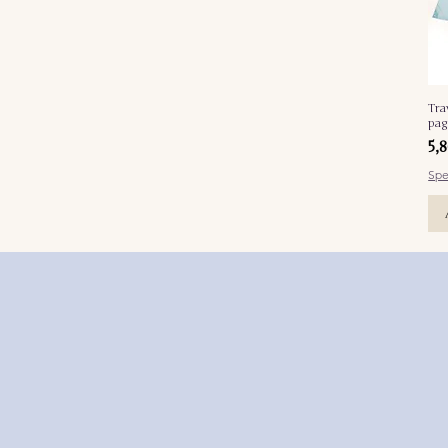
Tra
pag
Pr
5,
Spe