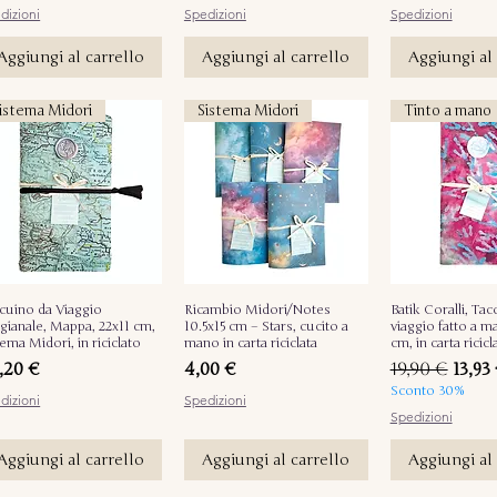
dizioni
Spedizioni
Spedizioni
Aggiungi al carrello
Aggiungi al carrello
Aggiungi al 
istema Midori
Sistema Midori
Tinto a mano
cuino da Viaggio
Vista rapida
Ricambio Midori/Notes
Vista rapida
Batik Coralli, Ta
Vista ra
igianale, Mappa, 22x11 cm,
10.5x15 cm – Stars, cucito a
viaggio fatto a m
tema Midori, in riciclato
mano in carta riciclata
cm, in carta ricicl
ezzo
Prezzo
Prezzo regol
Prezz
,20 €
4,00 €
19,90 €
13,93
Sconto 30%
dizioni
Spedizioni
Spedizioni
Aggiungi al carrello
Aggiungi al carrello
Aggiungi al 