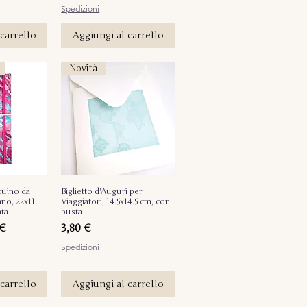
Spedizioni
carrello
Aggiungi al carrello
Novità
ccuino da
pida
Biglietto d'Auguri per
Vista rapida
ano, 22x11
Viaggiatori, 14.5x14.5 cm, con
ata
busta
are
o scontato
Prezzo
 €
3,80 €
Spedizioni
carrello
Aggiungi al carrello