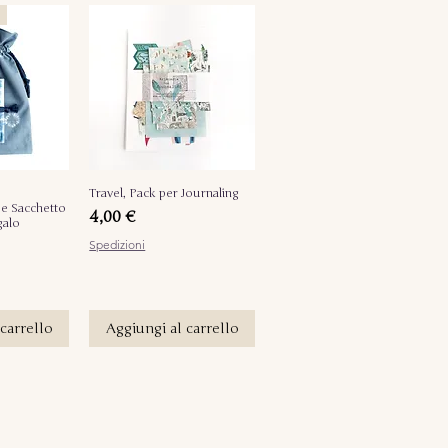
pida
Travel, Pack per Journaling
Vista rapida
 e Sacchetto
Prezzo
4,00 €
galo
Spedizioni
carrello
Aggiungi al carrello