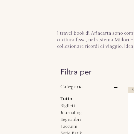
I travel book di Ariacarta sono comp
cucitura fissa, nel sistema Midori 
collezionare ricordi di viaggio. Ide
Filtra per
Categoria
S
Tutto
Biglietti
Journaling
Segnalibri
Taccuini
Serie Batik