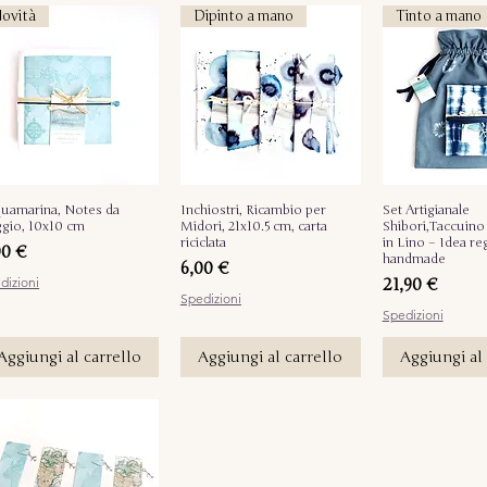
ovità
Dipinto a mano
Tinto a mano
uamarina, Notes da
Vista rapida
Inchiostri, Ricambio per
Vista rapida
Set Artigianale
Vista ra
ggio, 10x10 cm
Midori, 21x10.5 cm, carta
Shibori,Taccuino
riciclata
in Lino – Idea re
ezzo
00 €
handmade
Prezzo
6,00 €
Prezzo
dizioni
21,90 €
Spedizioni
Spedizioni
Aggiungi al carrello
Aggiungi al carrello
Aggiungi al 