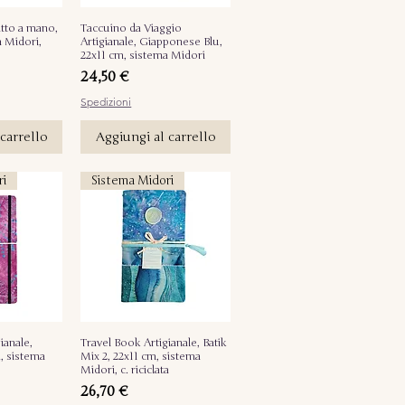
atto a mano,
pida
Taccuino da Viaggio
Vista rapida
a Midori,
Artigianale, Giapponese Blu,
22x11 cm, sistema Midori
Prezzo
24,50 €
Spedizioni
carrello
Aggiungi al carrello
ri
Sistema Midori
ianale,
pida
Travel Book Artigianale, Batik
Vista rapida
m, sistema
Mix 2, 22x11 cm, sistema
Midori, c. riciclata
Prezzo
26,70 €