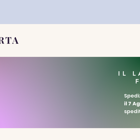
RTA
IL 
Spediz
il 7 A
spedit