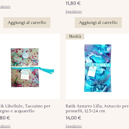
Prezzo
11,80 €
dizioni
Spedizioni
Aggiungi al carrello
Aggiungi al carrello
Novità
tik Libellule, Taccuino per
Vista rapida
Batik Azzurro Lilla, Astuccio per
Vista rapida
segno e acquarello
pennelli, 12.5×24 cm
ezzo
Prezzo
,80 €
14,00 €
dizioni
Spedizioni