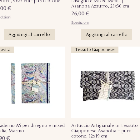
zurro, 9x23 cm - puro cotone
Disegno e Mixed Media |
Asanoha Azzurro, 21x30 cm
ezzo
,00 €
Prezzo
26,00 €
dizioni
Spedizioni
Aggiungi al carrello
Aggiungi al carrello
ovità
Tessuto Giapponese
aderno A5 per disegno e mixed
Vista rapida
Astuccio Artigianale in Tessuto
Vista rapida
dia, Marmo
Giapponese Asanoha – puro
cotone, 12x19 cm
ezzo
,90 €