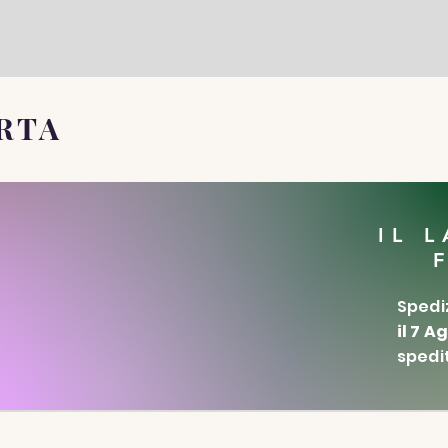
RTA
IL 
Spediz
il 7 A
spedit