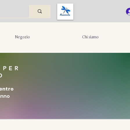
Negozio
Chi siamo
 PER
O
entro
ranno