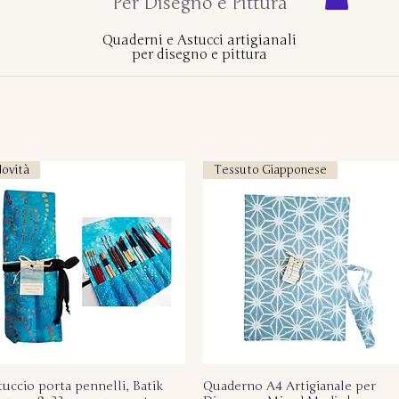
Per Disegno e Pittura
Quaderni e Astucci artigianali
per disegno e pittura
ovità
Tessuto Giapponese
tuccio porta pennelli, Batik
Vista rapida
Quaderno A4 Artigianale per
Vista rapida