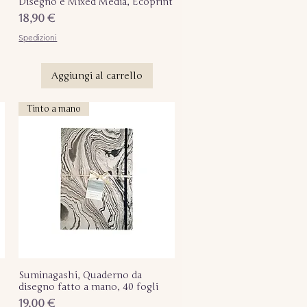
Disegno e Mixed Media, Ecoprint
Prezzo
18,90 €
Spedizioni
Aggiungi al carrello
Tinto a mano
Suminagashi, Quaderno da
Vista rapida
disegno fatto a mano, 40 fogli
Prezzo
19,00 €