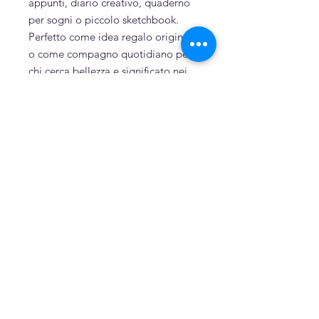
appunti, diario creativo, quaderno
per sogni o piccolo sketchbook.
Perfetto come idea regalo originale
o come compagno quotidiano per
chi cerca bellezza e significato nei
piccoli gesti.
Prodotti correlati
Dipinto a mano