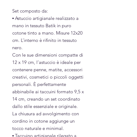
Set composto da:
▪︎ Astuccio artigianale realizzato a
mano in tessuto Batik in puro
cotone tinto a mano. Misure 12x20
cm. L’interno è rifinito in tessuto
nero.
Con le sue dimensioni compatte di
12 x 19 cm, l’astuccio è ideale per
contenere penne, matite, accessori
creativi, cosmetici o piccoli oggetti
personali. È perfettamente
abbinabile ai taccuini formato 9,5 x
14 cm, creando un set coordinato
dallo stile essenziale e originale.
La chiusura ad avvolgimento con
cordino in cotone aggiunge un
tocco naturale e minimal.
▪︎ Taccuino artigianale rilegato a