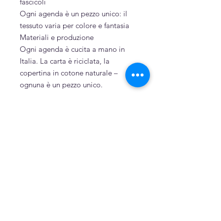
fascicoli
Ogni agenda è un pezzo unico: il
tessuto varia per colore e fantasia
Materiali e produzione
Ogni agenda è cucita a mano in
Italia. La carta è riciclata, la
copertina in cotone naturale –
ognuna è un pezzo unico.
Sostenibilità
Cartone, cartoncino e carta derivati
da riciclo
Puro cotone
Cucita a mano
Prodotti correlati
Dipinto a mano