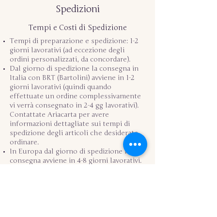
Spedizioni
Tempi e Costi di Spedizione
Tempi di preparazione e spedizione: 1-2
giorni lavorativi (ad eccezione degli
ordini personalizzati, da concordare).
Dal giorno di spedizione la consegna in
Italia con BRT (Bartolini) avviene in 1-2
giorni lavorativi (quindi quando
effettuate un ordine complessivamente
vi verrà consegnato in 2-4 gg lavorativi).
Contattate Ariacarta per avere
informazioni dettagliate sui tempi di
spedizione degli articoli che desiderate
ordinare.
In Europa dal giorno di spedizione la
consegna avviene in 4-8 giorni lavorativi.
Le spedizioni sono sempre tracciate.
Il costo di spedizione varia in base al
peso e al corriere: a partire da
€ 5.80
La spedizione è gratuita per ordini
superiori a 120 € (valido solo per l'Italia).
Non è possibile abbinare questa