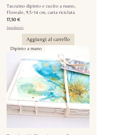
Taccuino dipinto e cucito a mano,
Floreale, 9,5×14 cm, carta riciclata
Prezzo
17,50 €
Spedizioni
Aggiungi al carrello
Dipinto a mano