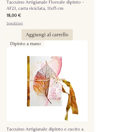
Taccuino Artigianale Floreale dipinto –
AF21, carta riciclata, 11x15 cm
Prezzo
18,00 €
Spedizioni
Aggiungi al carrello
Dipinto a mano
Taccuino Artigianale dipinto e cucito a