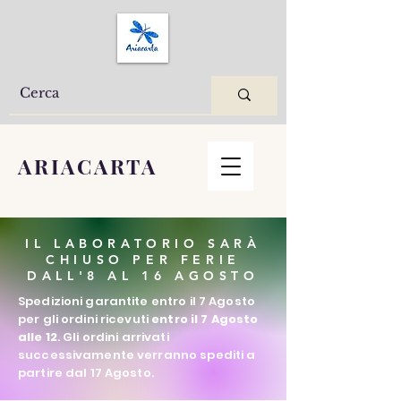
ARIACARTA
IL LABORATORIO SARÀ
CHIUSO PER FERIE
DALL'8 AL 16 AGOSTO
Spedizioni garantite entro il 7 Agosto
per gli ordini ricevuti
entro il 7 Agosto
alle 12
. Gli ordini arrivati
successivamente verranno spediti a
partire dal 17 Agosto.