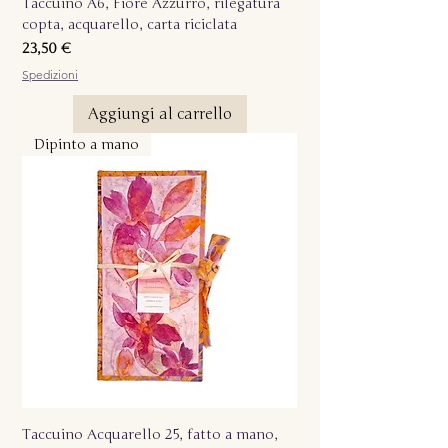
Taccuino A6, Fiore Azzurro, rilegatura
copta, acquarello, carta riciclata
Prezzo
23,50 €
Spedizioni
Aggiungi al carrello
Dipinto a mano
Taccuino Acquarello 25, fatto a mano,