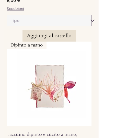
Prezzo
8,00 €
Spedizioni
Aggiungi al carrello
Dipinto a mano
Taccuino dipinto e cucito a mano,