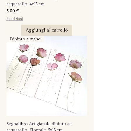
acquarello, 4x15 cm
Prezzo
5,00 €
Spedizioni
Aggiungi al carrello
Dipinto a mano
Segnalibro Artigianale dipinto ad
acquarello, Floreale, 5x15 cm