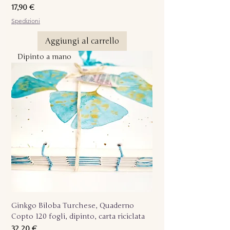
Prezzo
17,90 €
Spedizioni
Aggiungi al carrello
Dipinto a mano
Ginkgo Biloba Turchese, Quaderno
Copto 120 fogli, dipinto, carta riciclata
Prezzo
32,20 €