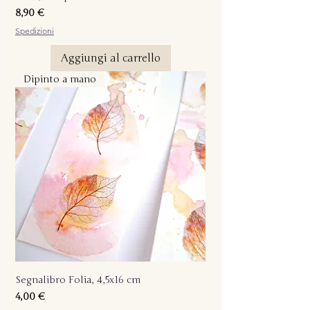
Prezzo
8,90 €
Spedizioni
Aggiungi al carrello
Dipinto a mano
Segnalibro Folia, 4,5x16 cm
Prezzo
4,00 €