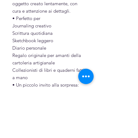
oggetto creato lentamente, con
cura e attenzione ai dettagli.
• Perfetto per
Journaling creativo
Scrittura quotidiana
Sketchbook leggero
Diario personale
Regalo originale per amanti della
cartoleria artigianale
Collezionisti di libri e quaderni fatti
a mano
• Un piccolo invito alla sorpresa:
In un mondo dove tutto deve avere
uno scopo preciso, questi pop-up
esistono soltanto per il piacere
della scoperta. Ogni fascicolo
custodisce una piccola sorpresa
tridimensionale che rende
l'esperienza di sfogliare il quaderno