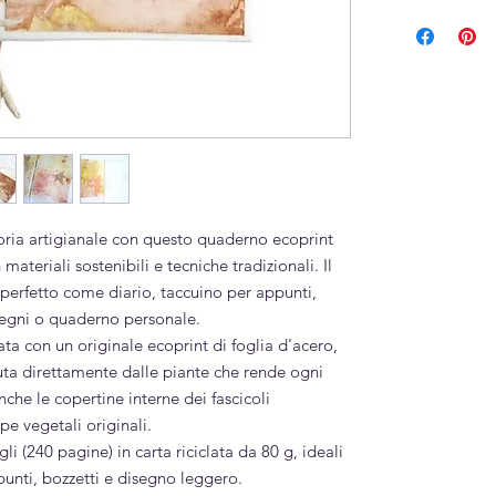
Prodotto comp
da cartone e car
atoria artigianale con questo quaderno ecoprint
materiali sostenibili e tecniche tradizionali. Il
perfetto come diario, taccuino per appunti,
segni o quaderno personale.
ta con un originale ecoprint di foglia d'acero,
ta direttamente dalle piante che rende ogni
nche le copertine interne dei fascicoli
e vegetali originali.
li (240 pagine) in carta riciclata da 80 g, ideali
ppunti, bozzetti e disegno leggero.