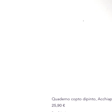
Quaderno copto dipinto, Acchiappa
Prezzo
25,90 €