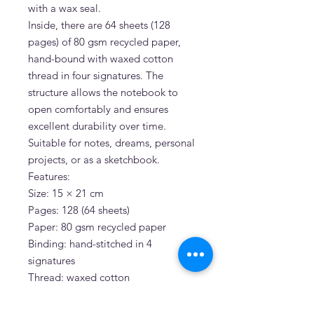
with a wax seal.
Inside, there are 64 sheets (128
pages) of 80 gsm recycled paper,
hand-bound with waxed cotton
thread in four signatures. The
structure allows the notebook to
open comfortably and ensures
excellent durability over time.
Suitable for notes, dreams, personal
projects, or as a sketchbook.
Features:
Size: 15 × 21 cm
Pages: 128 (64 sheets)
Paper: 80 gsm recycled paper
Binding: hand-stitched in 4
signatures
Thread: waxed cotton
Cover: pure cotton fabric
Closure: fabric ribbon