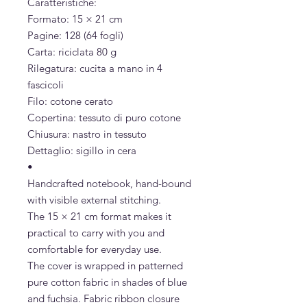
Caratteristiche:
Formato: 15 × 21 cm
Pagine: 128 (64 fogli)
Carta: riciclata 80 g
Rilegatura: cucita a mano in 4
fascicoli
Filo: cotone cerato
Copertina: tessuto di puro cotone
Chiusura: nastro in tessuto
Dettaglio: sigillo in cera
•
Handcrafted notebook, hand-bound
with visible external stitching.
The 15 × 21 cm format makes it
practical to carry with you and
comfortable for everyday use.
The cover is wrapped in patterned
pure cotton fabric in shades of blue
and fuchsia. Fabric ribbon closure