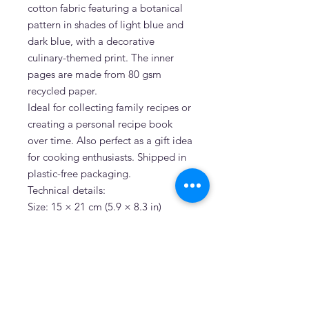
cotton fabric featuring a botanical
pattern in shades of light blue and
dark blue, with a decorative
culinary-themed print. The inner
pages are made from 80 gsm
recycled paper.
Ideal for collecting family recipes or
creating a personal recipe book
over time. Also perfect as a gift idea
for cooking enthusiasts. Shipped in
plastic-free packaging.
Technical details:
Size: 15 × 21 cm (5.9 × 8.3 in)
Pages: 160 (recycled paper)
Binding: handmade exposed-stitch
binding
Cover: rigid cardboard covered
with printed cotton fabric
Pattern: botanical design in light