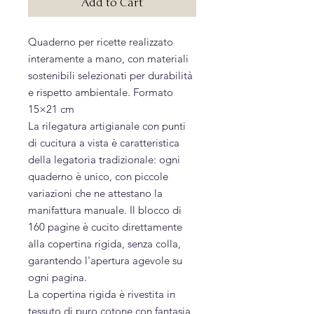
Add to Cart
Quaderno per ricette realizzato
interamente a mano, con materiali
sostenibili selezionati per durabilità
e rispetto ambientale. Formato
15×21 cm
La rilegatura artigianale con punti
di cucitura a vista è caratteristica
della legatoria tradizionale: ogni
quaderno è unico, con piccole
variazioni che ne attestano la
manifattura manuale. Il blocco di
160 pagine è cucito direttamente
alla copertina rigida, senza colla,
garantendo l'apertura agevole su
ogni pagina.
La copertina rigida è rivestita in
tessuto di puro cotone con fantasia