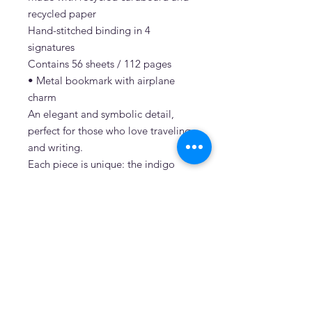
recycled paper
Hand-stitched binding in 4
signatures
Contains 56 sheets / 112 pages
• Metal bookmark with airplane
charm
An elegant and symbolic detail,
perfect for those who love traveling
and writing.
Each piece is unique: the indigo
shades and Shibori patterns make
every set one of a kind.
Features
• Handmade in Italy
• Traditional Japanese Shibori
technique
• Artisan indigo dyeing
• Natural and recycled materials