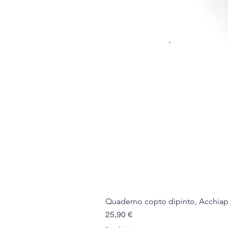
Quaderno copto dipinto, Acchiappa
Prezzo
25,90 €