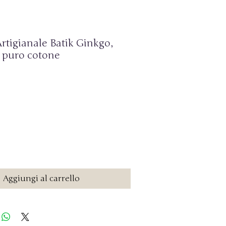
rtigianale Batik Ginkgo,
- puro cotone
o
Aggiungi al carrello