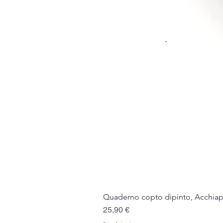
Quaderno copto dipinto, Acchiappa
Prezzo
25,90 €