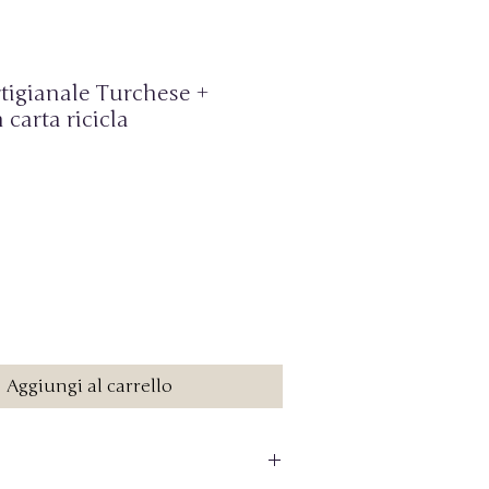
tigianale Turchese +
 carta ricicla
o
Aggiungi al carrello