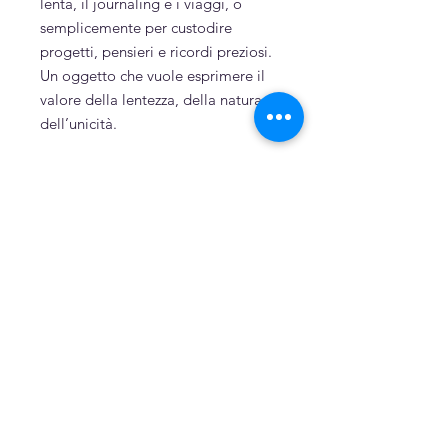
lenta, il journaling e i viaggi, o
semplicemente per custodire
progetti, pensieri e ricordi preziosi.
Un oggetto che vuole esprimere il
valore della lentezza, della natura e
dell’unicità.
Sostenibilità
Cotone riciclato tinto a mano con
vegetali
Cartoncino riciclato
Prodotti correlati
Dipinto a mano