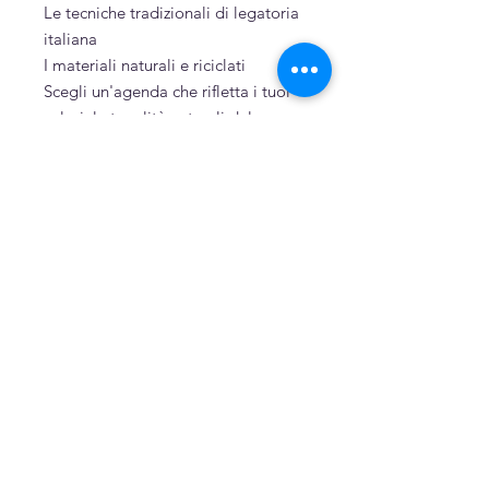
Le tecniche tradizionali di legatoria
italiana
I materiali naturali e riciclati
Scegli un'agenda che rifletta i tuoi
valori: le tonalità naturali del
pregiato tessuto giapponese con
sostenibilità e artigianalità italiana
si uniscono in un oggetto che ti
accompagnerà tutto il 2027 con
stile e coscienza ecologica.
Sostenibilità
Cartone, cartoncino e carta riciclati
Puro cotone tinto a mano
Cucita a mano
Prodotti correlati