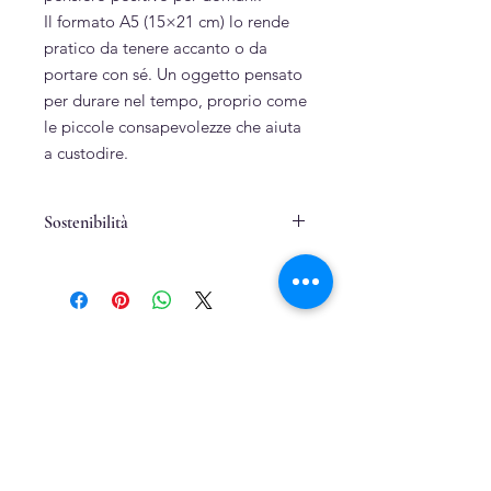
Il formato A5 (15×21 cm) lo rende
pratico da tenere accanto o da
portare con sé. Un oggetto pensato
per durare nel tempo, proprio come
le piccole consapevolezze che aiuta
a custodire.
Sostenibilità
Cartone, cartoncino e carta riciclati
Puro cotone
Cucito a mano
Related Products
Dipinto a mano