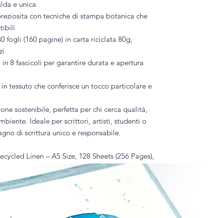
lda e unica
reziosita con tecniche di stampa botanica che
tibili
80 fogli (160 pagine) in carta riciclata 80g,
zi
 in 8 fascicoli per garantire durata e apertura
in tessuto che conferisce un tocco particolare e
ne sostenibile, perfetta per chi cerca qualità,
mbiente. Ideale per scrittori, artisti, studenti o
no di scrittura unico e responsabile.
cycled Linen – A5 Size, 128 Sheets (256 Pages),
le craftsmanship that combines originality with
.
handcrafted with visible stitching that