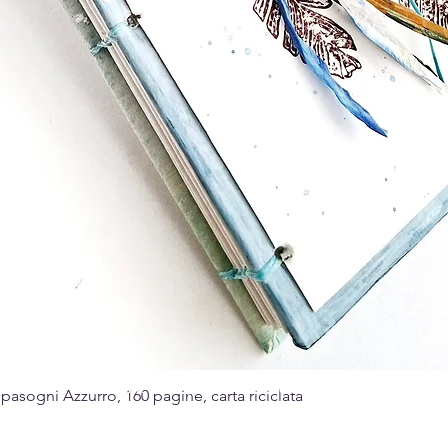
Made with passion for the art of paper
sogni Azzurro, 160 pagine, carta riciclata
Quick View