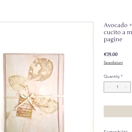
Avocado +
cucito a m
pagine
Price
€19.00
Spedizioni
Quantity
*
Sostenibilità