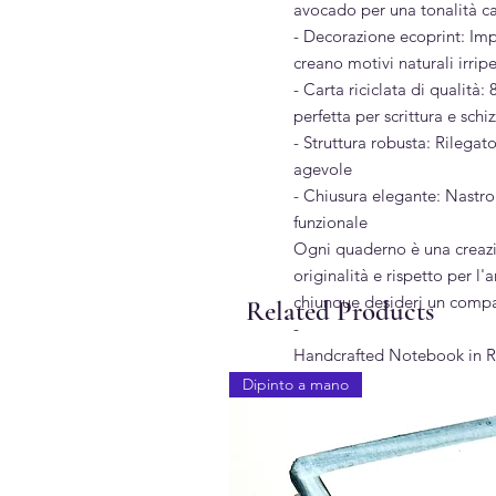
avocado per una tonalità ca
- Decorazione ecoprint: Imp
creano motivi naturali irripe
- Carta riciclata di qualità: 
perfetta per scrittura e schiz
- Struttura robusta: Rilegato
agevole
- Chiusura elegante: Nastro 
funzionale
Ogni quaderno è una creazio
originalità e rispetto per l'a
chiunque desideri un compag
Related Products
-
Handcrafted Notebook in Re
Made with Recycled Paper
Dipinto a mano
A unique piece of sustainab
respect for the environment
▪︎ Distinctive Features:
Handmade binding: Entirely 