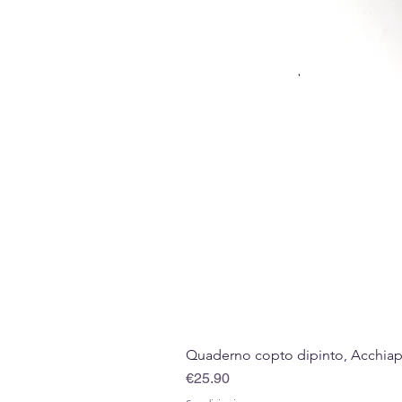
Quaderno copto dipinto, Acchiappa
Price
€25.90