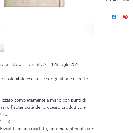
Lino riciclato
Tinta e stampa
Cartoncino e car
Cucito a mano
o Riciclato - Formato A5, 128 fogli (256
o sostenibile che unisce originalità e rispetto
ealizzato completamente a mano con punti di
niano l'autenticità del processo produttivo e
tivo
21 cm)
Rivestita in lino riciclato, tinto naturalmente con