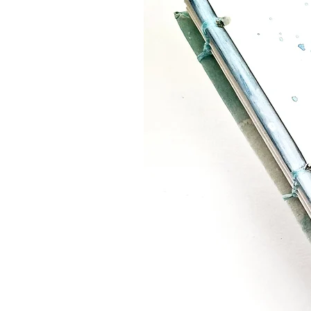
highlights the authenticity 
decorative element
Practical size: A5 (15 × 21 
Eco-friendly cover: Covered
for a warm and unique tone
Ecoprint decoration: Enhanc
create one-of-a-kind natura
High-quality recycled paper
paper, perfect for writing a
Durable structure: Bound in 
easy opening
Elegant closure: Fabric rib
functionality
Each notebook is a sustainab
originality, and environmenta
students, or anyone lookin