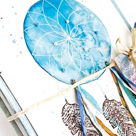
of the production process while serving as a
cm)
 in recycled linen, naturally dyed with avocado
ed with botanical printing techniques that
l patterns
: 128 sheets (256 pages) of 80 gsm recycled
nd sketching
8 signatures to ensure long-lasting quality and
bon closure that adds both charm and
le creation, perfect for those seeking quality,
l responsibility. Ideal for writers, artists,
g for a unique and conscious writing companion.