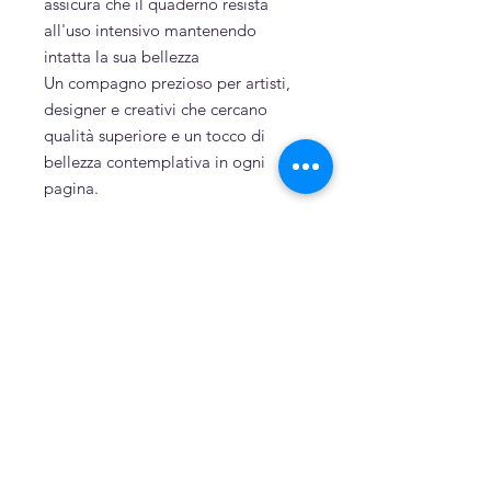
assicura che il quaderno resista
all'uso intensivo mantenendo
intatta la sua bellezza
Un compagno prezioso per artisti,
designer e creativi che cercano
qualità superiore e un tocco di
bellezza contemplativa in ogni
pagina.
Sostenibilità
Carta tinta a mano
Cartone e cartoncino riciclato per la
copertina
Cucito a mano
Related Products
Dipinto a mano