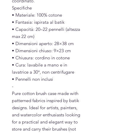
coordinato.
Specifiche
• Materiale: 100% cotone
• Fantasia: ispirata al batik
• Capacità: 20–22 pennelli (altezza
max 22 cm)
• Dimensioni aperto: 28×38 cm
• Dimensioni chiuso: 9×23 cm
• Chiusura: cordino in cotone
• Cura: lavabile a mano e in
lavatrice a 30°, non centrifugare
• Pennelli non inclusi
-
Pure cotton brush case made with
patterned fabrics inspired by batik
designs. Ideal for artists, painters,
and watercolor enthusiasts looking
for a practical and elegant way to
store and carry their brushes (not