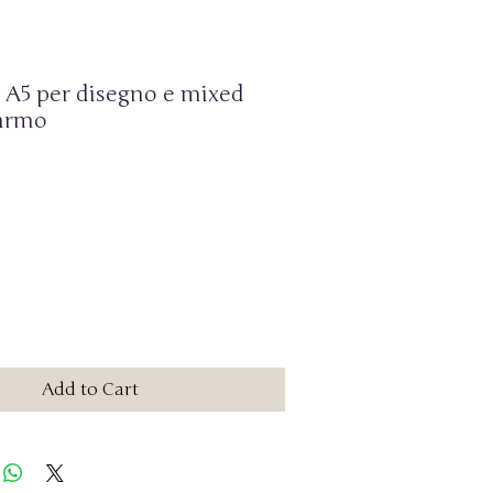
A5 per disegno e mixed
armo
Add to Cart