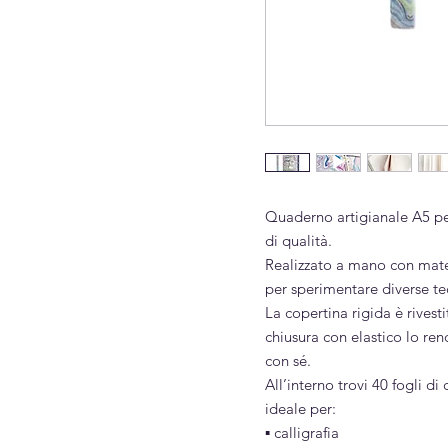
Quaderno artigianale A5 pens
di qualità.
Realizzato a mano con mater
per sperimentare diverse tec
La copertina rigida è rives
chiusura con elastico lo ren
con sé.
All’interno trovi 40 fogli di
ideale per:
▪︎ calligrafia