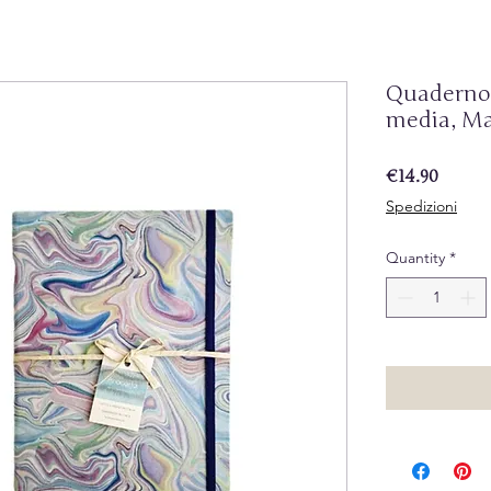
Quaderno 
media, M
Price
€14.90
Spedizioni
Quantity
*