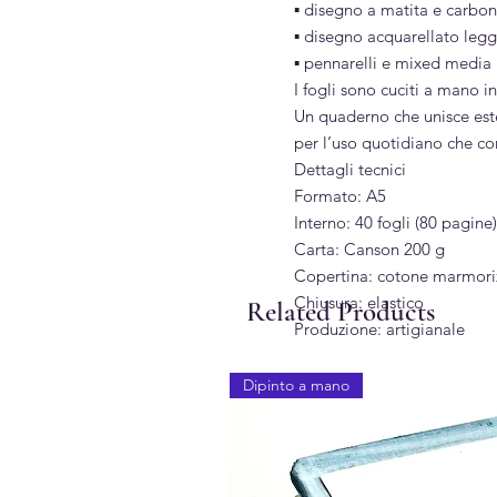
▪︎ disegno a matita e carbo
▪︎ disegno acquarellato leg
▪︎ pennarelli e mixed media
I fogli sono cuciti a mano in 
Un quaderno che unisce estet
per l’uso quotidiano che co
Dettagli tecnici
Formato: A5
Interno: 40 fogli (80 pagine)
Carta: Canson 200 g
Copertina: cotone marmori
Chiusura: elastico
Related Products
Produzione: artigianale
Dipinto a mano