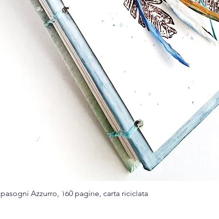
Made with passion for the art of paper
sogni Azzurro, 160 pagine, carta riciclata
Quick View