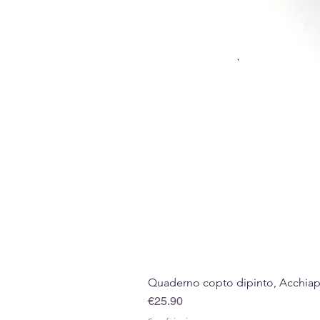
Quaderno copto dipinto, Acchiappa
Price
€25.90