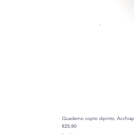
Quaderno copto dipinto, Acchiappa
Price
€25.90