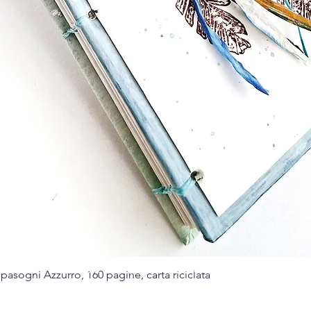
Made with passion for the art of paper
sogni Azzurro, 160 pagine, carta riciclata
Quick View