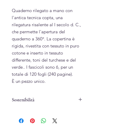
Quaderno rilegato a mano con
l'antica tecnica copta, una
rilegatura risalente al I secolo d. C.,
che permette l'apertura del
quaderno a 360°. La copertina è
rigida, rivestita con tessuto in puro
cotone e inserto in tessuto
differente, toni del turchese e del
verde.. I fascicoli sono 6, per un
totale di 120 fogli (240 pagine).
È un pezzo unico.
Sostenibilità
Puro cotone
Cartone, cartoncino e carta riciclati
Cucito a mano