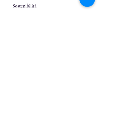
Sostenibilità
Cartoncino e carta riciclati
Cuciti a mano
Related Products
Dipinto a mano