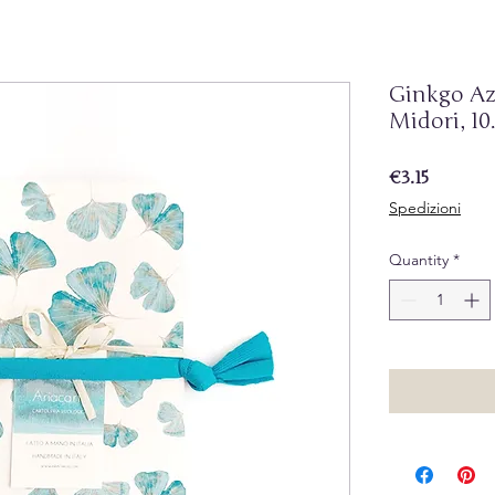
Ginkgo Az
Midori, 10.
Price
€3.15
Spedizioni
Quantity
*