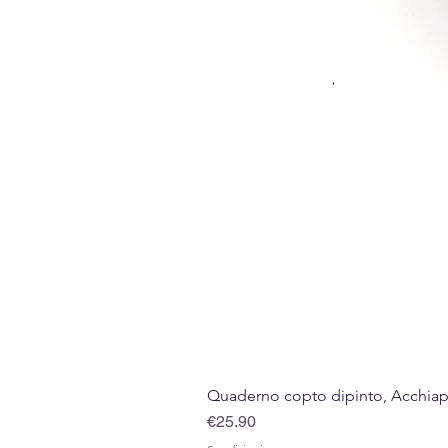
Quaderno copto dipinto, Acchiappa
Price
€25.90