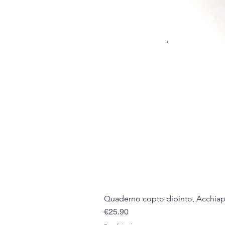
Quaderno copto dipinto, Acchiappa
Price
€25.90