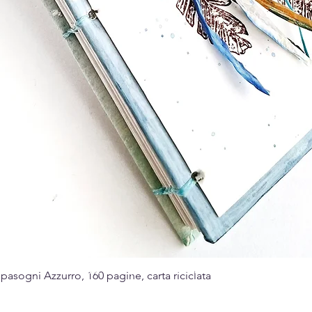
Made with passion for the art of paper
sogni Azzurro, 160 pagine, carta riciclata
Quick View