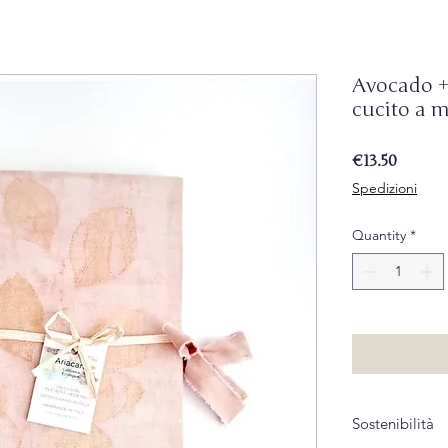
Avocado +
cucito a m
Price
€13.50
Spedizioni
Quantity
*
Sostenibilità