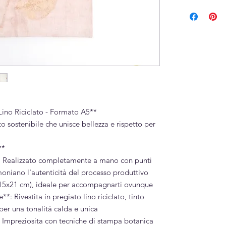
Lino riciclato
Tinta e stampa
Cartoncino e car
Cucito a mano
Lino Riciclato - Formato A5**
o sostenibile che unisce bellezza e rispetto per
**
**: Realizzato completamente a mano con punti
imoniano l'autenticità del processo produttivo
(15x21 cm), ideale per accompagnarti ovunque
*: Rivestita in pregiato lino riciclato, tinto
er una tonalità calda e unica
 Impreziosita con tecniche di stampa botanica