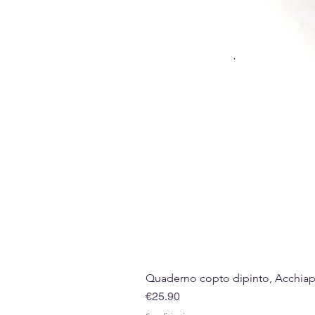
Quaderno copto dipinto, Acchiappa
Price
€25.90