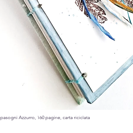
Made with passion for the art of paper
sogni Azzurro, 160 pagine, carta riciclata
Quick View